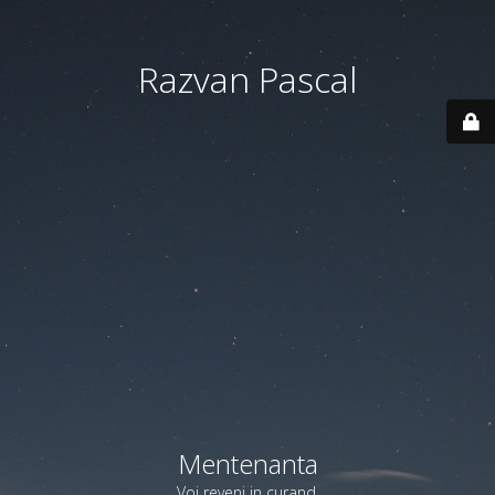
Razvan Pascal
Mentenanta
Voi reveni in curand.