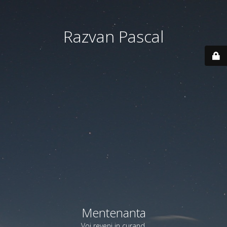
Razvan Pascal
Mentenanta
Voi reveni in curand.