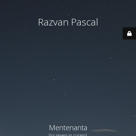
Razvan Pascal
Mentenanta
Voi reveni in curand.