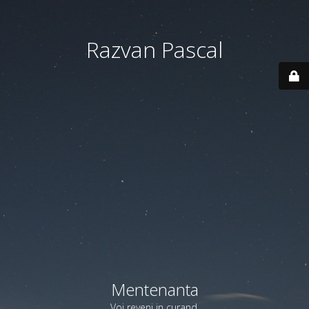
Razvan Pascal
Mentenanta
Voi reveni in curand.