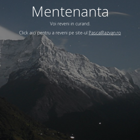
Mentenanta
Voi reveni in curand.
Click aici pentru a reveni pe site-ul
PascalRazvan.ro