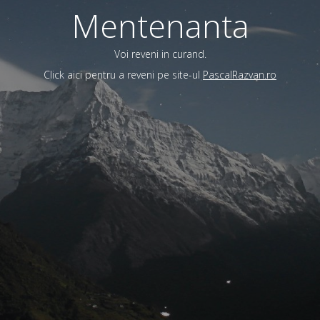
Mentenanta
Voi reveni in curand.
Click aici pentru a reveni pe site-ul
PascalRazvan.ro