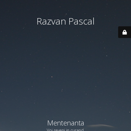
Razvan Pascal
Mentenanta
Voi reveni in curand.