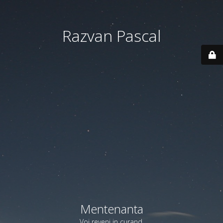
Razvan Pascal
Mentenanta
Voi reveni in curand.