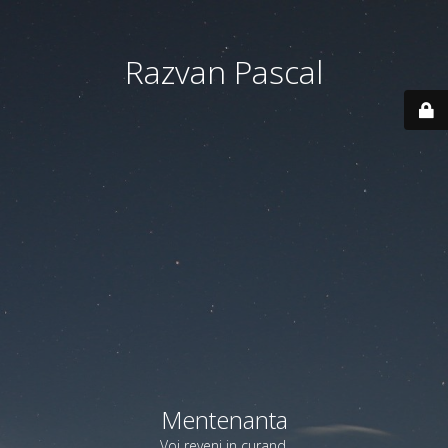
Razvan Pascal
Mentenanta
Voi reveni in curand.