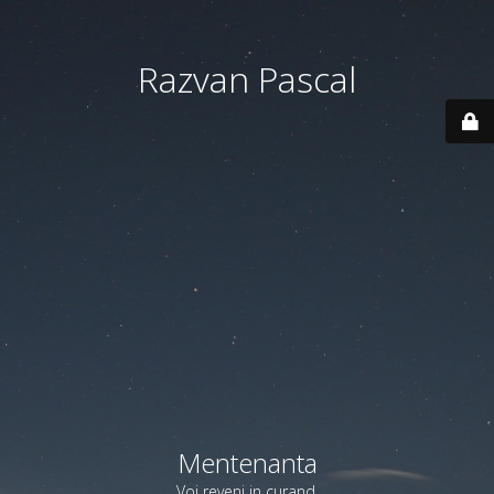
Razvan Pascal
Mentenanta
Voi reveni in curand.