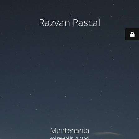
Razvan Pascal
Mentenanta
Voi reveni in curand.