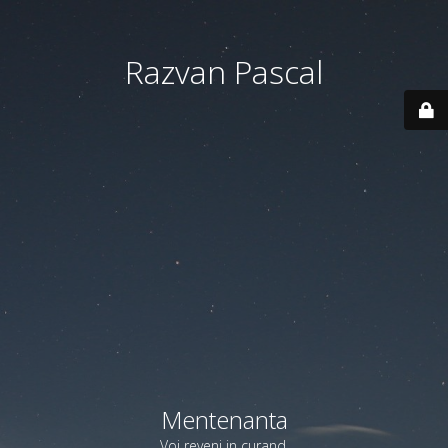
Razvan Pascal
Mentenanta
Voi reveni in curand.