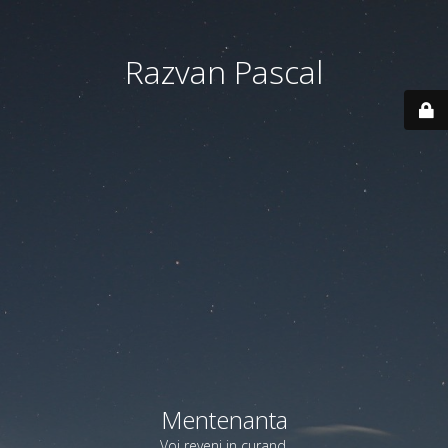
Razvan Pascal
Mentenanta
Voi reveni in curand.