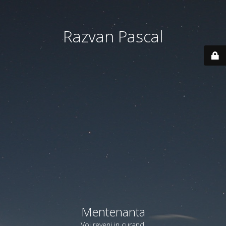
Razvan Pascal
Mentenanta
Voi reveni in curand.