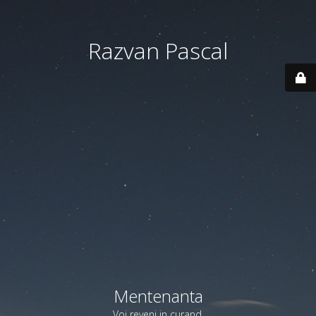
Razvan Pascal
Mentenanta
Voi reveni in curand.