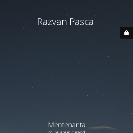
Razvan Pascal
Mentenanta
Voi reveni in curand.