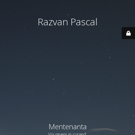
Razvan Pascal
Mentenanta
Voi reveni in curand.