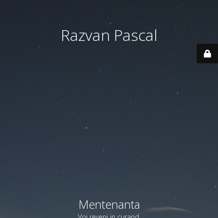
Razvan Pascal
Mentenanta
Voi reveni in curand.