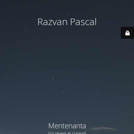
Razvan Pascal
Mentenanta
Voi reveni in curand.