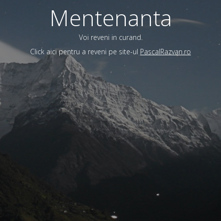
Mentenanta
Voi reveni in curand.
Click aici pentru a reveni pe site-ul
PascalRazvan.ro