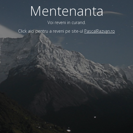
Mentenanta
Voi reveni in curand.
Click aici pentru a reveni pe site-ul
PascalRazvan.ro