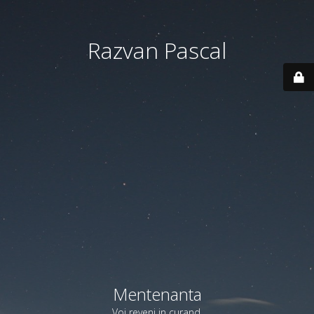
Razvan Pascal
Mentenanta
Voi reveni in curand.