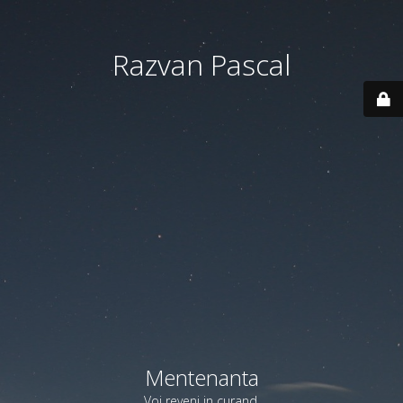
Razvan Pascal
Mentenanta
Voi reveni in curand.