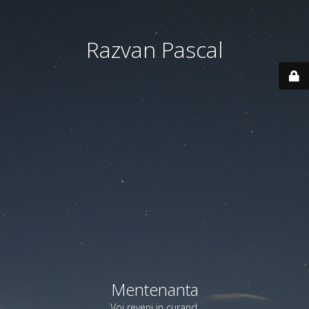
Razvan Pascal
Mentenanta
Voi reveni in curand.