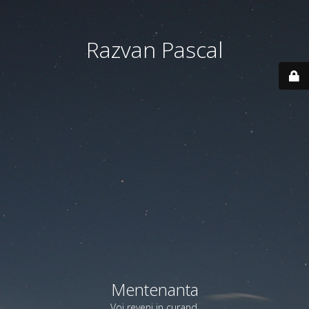
Razvan Pascal
Mentenanta
Voi reveni in curand.