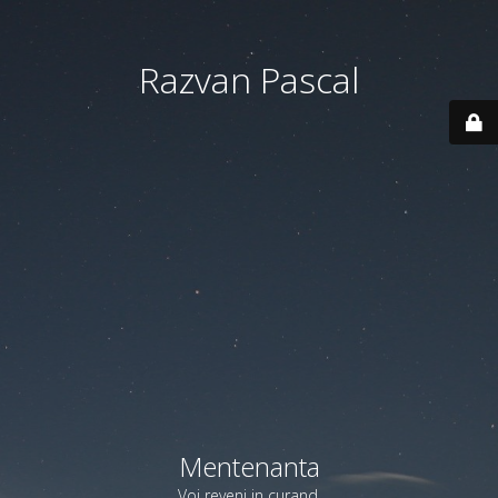
Razvan Pascal
Mentenanta
Voi reveni in curand.