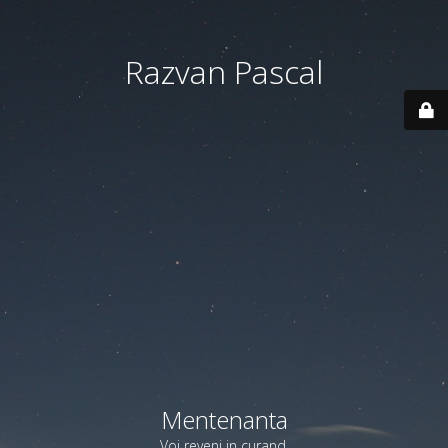
Razvan Pascal
Mentenanta
Voi reveni in curand.