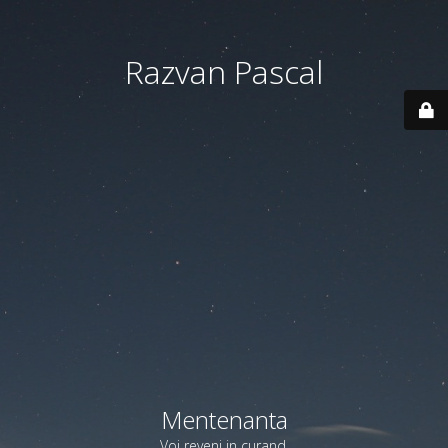
Razvan Pascal
Mentenanta
Voi reveni in curand.