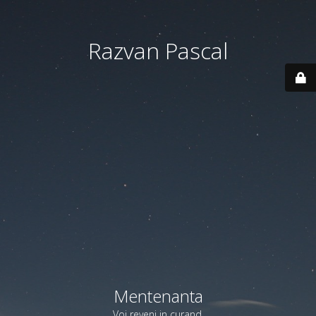
Razvan Pascal
Mentenanta
Voi reveni in curand.