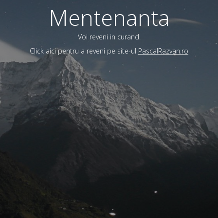
Mentenanta
Voi reveni in curand.
Click aici pentru a reveni pe site-ul
PascalRazvan.ro