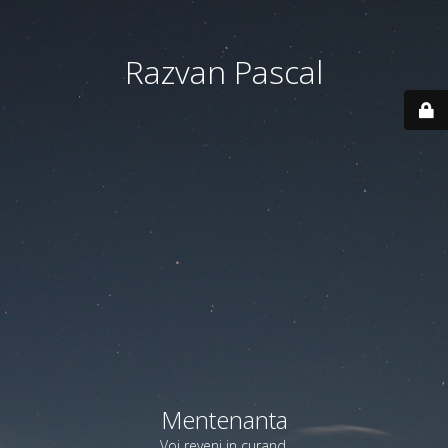
Razvan Pascal
Mentenanta
Voi reveni in curand.