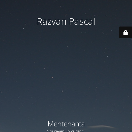
Razvan Pascal
Mentenanta
Voi reveni in curand.