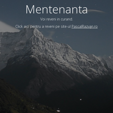
Mentenanta
Voi reveni in curand.
Click aici pentru a reveni pe site-ul
PascalRazvan.ro