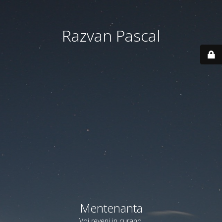
Razvan Pascal
Mentenanta
Voi reveni in curand.