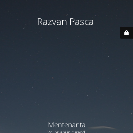
Razvan Pascal
Mentenanta
Voi reveni in curand.