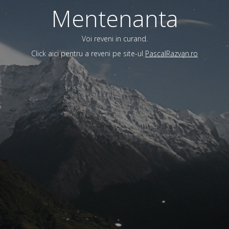
Mentenanta
Voi reveni in curand.
Click aici pentru a reveni pe site-ul
PascalRazvan.ro