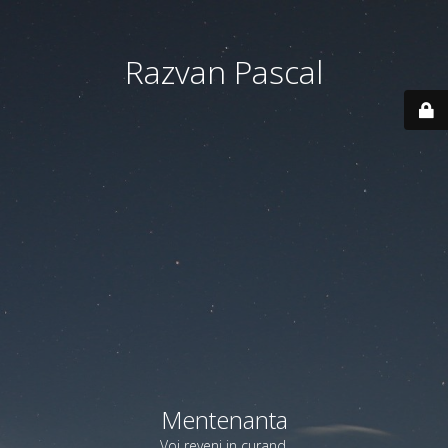
Razvan Pascal
Mentenanta
Voi reveni in curand.