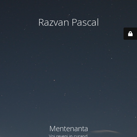
Razvan Pascal
Mentenanta
Voi reveni in curand.