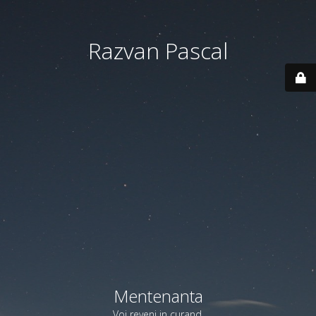
Razvan Pascal
Mentenanta
Voi reveni in curand.