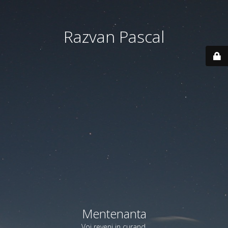
Razvan Pascal
Mentenanta
Voi reveni in curand.