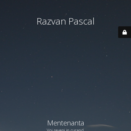
Razvan Pascal
Mentenanta
Voi reveni in curand.