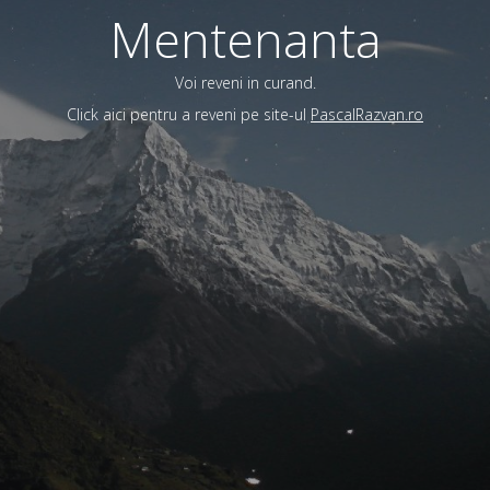
Mentenanta
Voi reveni in curand.
Click aici pentru a reveni pe site-ul
PascalRazvan.ro