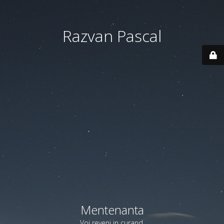
Razvan Pascal
Mentenanta
Voi reveni in curand.