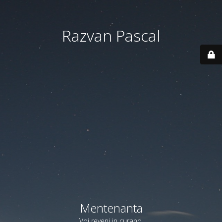
Razvan Pascal
Mentenanta
Voi reveni in curand.